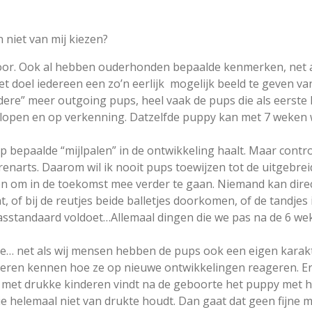
niet van mij kiezen?
oor. Ook al hebben ouderhonden bepaalde kenmerken, net a
et doel iedereen een zo’n eerlijk
mogelijk beeld te geven va
dere” meer outgoing pups, heel vaak de pups die als eerste
lopen en op verkenning. Datzelfde puppy kan met 7 weken 
p bepaalde “mijlpalen” in de ontwikkeling haalt. Maar contro
erenarts. Daarom wil ik nooit pups toewijzen tot de uitgebrei
en om in de toekomst mee verder te gaan. Niemand kan dire
at, of bij de reutjes beide balletjes doorkomen, of de tandj
asstandaard voldoet…Allemaal dingen die we pas na de 6 wek
ste… net als wij mensen hebben de pups ook een eigen karakt
 leren kennen hoe ze op nieuwe ontwikkelingen reageren. E
 met drukke kinderen vindt na de geboorte het puppy met h
die helemaal niet van drukte houdt. Dan gaat dat geen fijne m