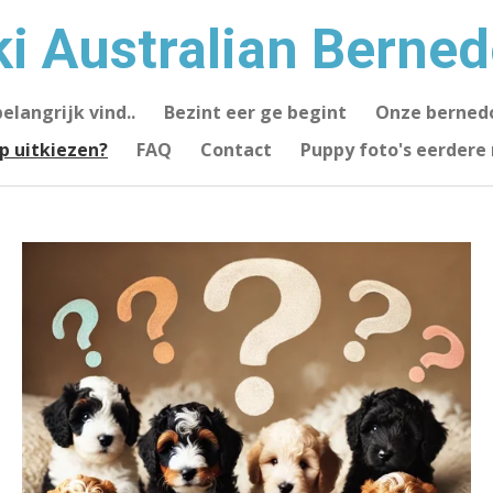
i Australian Berne
elangrijk vind..
Bezint eer ge begint
Onze berned
p uitkiezen?
FAQ
Contact
Puppy foto's eerdere 